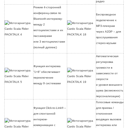
радио
Режим 4-сторонней
конференц-связи по
Беспроводное
Bluetooth-интеркому:
подключение к
между 2
MP3-плеерам
мотоциклистами и их
через A2DP – для
пассажирами
прослушивания
или 3 мотоциклистами
стерео-музыки
(полный дуплекс)
Автоматическая
регулировка
Функция интеркома
громкости в
“1+8” обеспечивает
зависимости от
переключение
скорости
между 9 системами
и уровня внешнего
шума (возможность
персонализации)
Голосовые команды
Функция Click-to-Link® –
для приема /
для спонтанной
отклонения
интерком-
входящих вызовов
коммуникации с
интеркома или