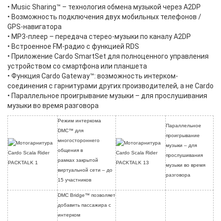
• Music Sharing™ – технология обмена музыкой через A2DP
• Возможность подключения двух мобильных телефонов /
GPS-навигатора
• MP3-плеер – передача стерео-музыки по каналу A2DP
• Встроенное FM-радио с функцией RDS
• Приложение Cardo SmartSet для полноценного управления
устройством со смартфона или планшета
• Функция Cardo Gateway™: возможность интерком-
соединения с гарнитурами других производителей, а не Cardo
• Параллельное проигрывание музыки – для прослушивания
музыки во время разговора
Режим интеркома
Параллельное
DMC™ для
проигрывание
многостороннего
музыки – для
общения в
прослушивания
рамках закрытой
музыки во время
виртуальной сети – до
разговора
15 участников
DMC Bridge™ позволяет
добавить пассажира с
интерком