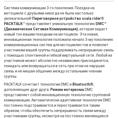
Система коммуникации 3-го поколения. Поездка на
мотоцикле с друзьями никогда не была настолько
увлекательной!
Переговорное устройство scala rider®
PACKTALK
™ представляет уникальную технологию
DMC™
(Динамическая Сетевая Коммуникация)
, которая задаст
новый тон вашим поездкам на мотоцикле. Эта новая,
инновационная технология положила начало 3-му поколению
коммуникационных систем для мотоциклистов и позволит
участникам вашей группы поддерживать непрерывную связь
с помощью спонтанной и гибкой виртуальной сети. Любой из
участников может абсолютно независимо присоединятся,
покидать или возвращаться в сеть при этом не нарушая
связь и не мешая общению между остальными членам
группы.
PACKTALK сочетает технологии DMC и
Bluetooth
®,
дополняющие друг друга.
Режим интеркома
DMC
представляет собой инновационную технологию групповой
коммуникации. Автоматически адаптивная технология DMC
постоянно подстраивается и перестраивается таким
образом, чтобы обеспечить непрерывность связи между
участниками группы, несмотря на постоянно меняющиеся