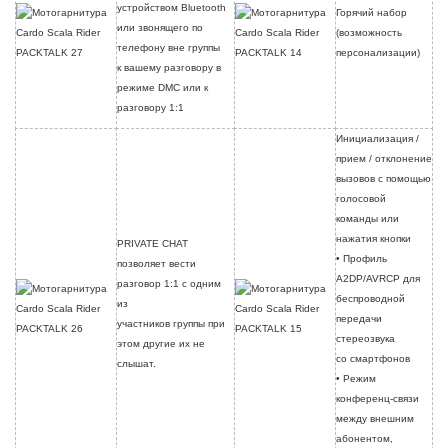
устройством Bluetooth
Горячий набор
или звонящего по
(возможность
телефону вне группы
персонализации)
к вашему разговору в
режиме DMC или к
разговору 1:1
Инициализация /
прием / отклонение
вызовов с помощью
голосовой
команды или
нажатия кнопки
PRIVATE CHAT
• Профиль
позволяет вести
A2DP/AVRCP для
разговор 1:1 с одним
беспроводной
из
передачи
участников группы при
стереозвука
этом другие их не
со смартфонов
слышат.
• Режим
конференц-связи
между внешним
абонентом,