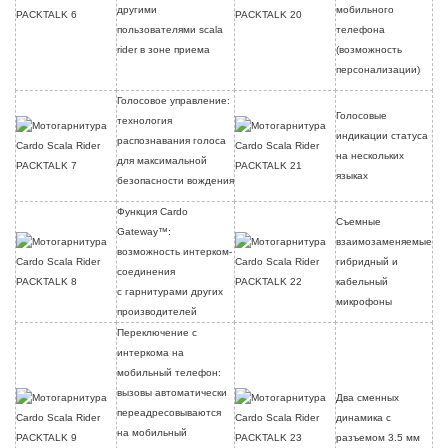
другими
мобильного
пользователями scala
телефона
rider в зоне приема
(возможность
персонализации)
Голосовое управление:
Голосовые
технология
индикации статуса
распознавания голоса
на нескольких
для максимальной
языках
безопасности вождения
Функция Cardo
Съемные
Gateway™:
взаимозаменяемые
возможность интерком-
гибридный и
соединения
кабельный
с гарнитурами других
микрофоны
производителей
Переключение с
интеркома на
мобильный телефон:
вызовы автоматически
Два сменных
переадресовываются
динамика с
на мобильный
разъемом 3.5 мм