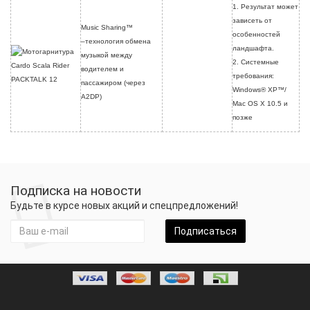
1. Результат может
зависеть от
Music Sharing™
особенностей
–технология обмена
ландшафта.
музыкой между
2. Системные
водителем и
требования:
пассажиром (через
Windows® XP™/
A2DP)
Mac OS X 10.5 и
позже
Подписка на новости
Будьте в курсе новых акций и спецпредложений!
Подписаться