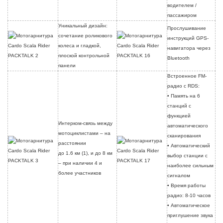
водителем /
пассажиром
Уникальный дизайн:
Прослушивание
сочетание роликового
инструкций GPS-
колеса и гладкой,
навигатора через
плоской контрольной
Bluetooth
панели
Встроенное FM-
радио с RDS:
• Память на 6
станций с
функцией
Интерком-связь между
автоматического
мотоциклистами – на
сканирования
расстоянии
• Автоматический
до 1.6 км (1), и до 8 км
выбор станции с
– при наличии 4 и
наиболее сильным
более участников
сигналом
• Время работы
радио: 8-10 часов
• Автоматическое
приглушение звука