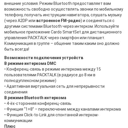
внешние условия. Режим Bluetooth предоставляет вам
возможность свободно осуществлять звонки по мобильному
телефону, получать инструкции навигатора, слушать музыку
(через A2DP или
встроенное FM-радио
) и соединяться с
другими системами Bluetooth через интерком. Используйте
мобильное приложение Cardo SmartSet для дистанционного
управления PACKTALK через смартфон или планшет.
Коммуникация в группе – общение таким каким оно должно
быть всегда!
Возможности подключения устройств
В режиме интеркома DMC
• Конференц-связь в режиме интеркома между 15
пользователями PACKTALK (в радиусе до 8 км в
полнодуплексном режиме)
• Адаптивная виртуальная сеть для непрерывности
соединения
В режиме Bluetooth интеркома
• 4-ёх-сторонняя конференц-связь
• Функция “1+8” – переключение между каналами интеркома
• Функция Click-to-Link для спонтанной интерком-
коммуникации
Плюс