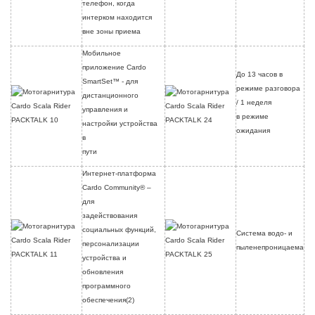
телефон, когда
интерком находится
вне зоны приема
Мобильное
приложение Cardo
До 13 часов в
SmartSet™ - для
режиме разговора
дистанционного
/ 1 неделя
управления и
в режиме
настройки устройства
ожидания
в
пути
Интернет-платформа
Cardo Community® –
для
задействования
социальных функций,
Система водо- и
персонализации
пыленепроницаема
устройства и
обновления
программного
обеспечения(2)