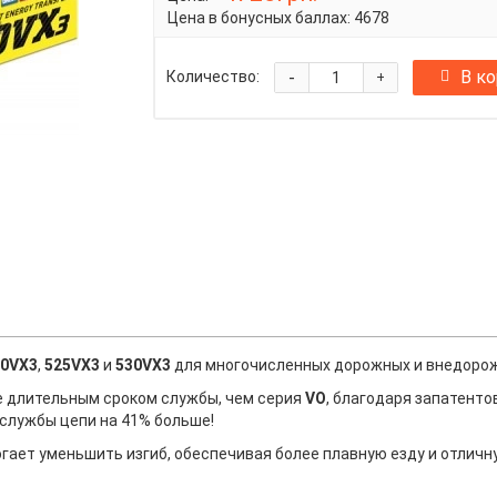
Цена в бонусных баллах:
4678
-
В к
Количество:
+
20VX3
,
525VX3
и
530VX3
для многочисленных дорожных и внедорожны
е длительным сроком службы, чем серия
VO
, благодаря запатент
к службы цепи на 41% больше!
гает уменьшить изгиб, обеспечивая более плавную езду и отличн