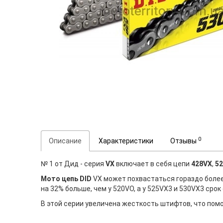
0
Описание
Характеристики
Отзывы
№ 1 от Дид - серия
VX
включает в себя цепи
428VX
,
5
Мото цепь DID
VX может похвастаться гораздо боле
на 32% больше, чем у 520VO, а у 525VX3 и 530VX3 сро
В этой серии увеличена жесткость штифтов, что помо