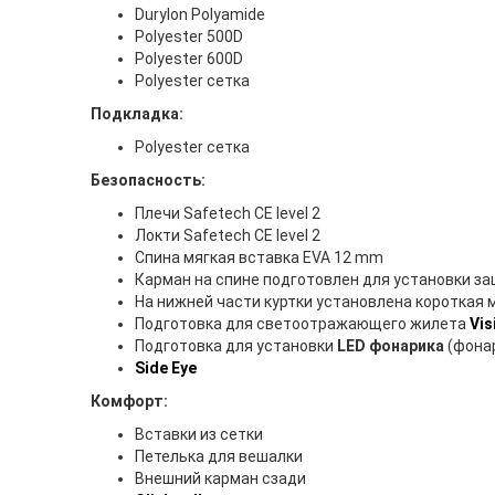
Durylon Polyamide
Polyester 500D
Polyester 600D
Polyester сетка
Подкладка:
Polyester сетка
Безопасность:
Плечи Safetech CE level 2
Локти Safetech CE level 2
Спина мягкая вставка EVA 12 mm
Карман на спине подготовлен для установки з
На нижней части куртки установлена короткая 
Подготовка для светоотражающего жилета
Vis
Подготовка для установки
LED фонарика
(фона
Side Eye
Комфорт:
Вставки из сетки
Петелька для вешалки
Внешний карман сзади