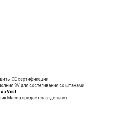
ащиты CE сертификации
молния 8V для состегивания со штанами
ion Vest
рик Macna продается отдельно)