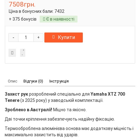
7508грн.
Ціна в бонусних бали:
7432
+ 375 бонусів
Є в наявності
-
Купити
+
Опис
Відгуки (0)
Інструкція
Захист рук
розроблений спеціально для
Yamaha XTZ 700
Tenere
(з 2025 року) у заводській комплектації.
Зроблено в Австралії!
Міцно та якісно.
Дві точки кріплення забезпечують надійну фіксацію.
Термооброблена алюмінієва основа має додаткову міцність і
максимально захистить від ударів.