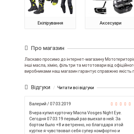
Екіпірування
Аксесуари
Про магазин
Ласкаво просимо до інтернет-магазину Мототериторія!
інші масла, хімію, фільтри та мототовари від офіційн
виробниками наш магазин гарантує справжню якість п
Відгуки
Читати всі відгуки
Валерий
/ 07.03.2019
Вчера купил курточку Macna Vosges Night Eye.
Сегодня 07.03.19 первый раз выехал в ней. За
бортом было +8 и ветренно, но благодаря этой
куртке я чувствовал себя супер комфортно и