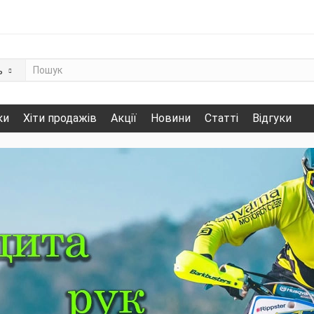
ь
ки
Хіти продажів
Акції
Новини
Статті
Відгуки