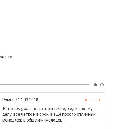
рне та
Роман
/ 21.03.2018
Вітал
+1 в карму, за ответственный подход к своему
Купив
делу! все четко и в срок, а еще просто отличный
мого 
менеджер в общении, молодец!..