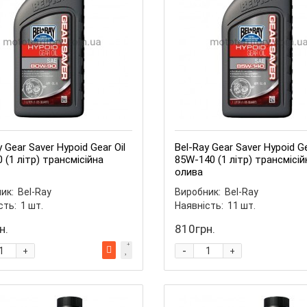
 Gear Saver Hypoid Gear Oil
Bel-Ray Gear Saver Hypoid Ge
 (1 літр) трансмісійна
85W-140 (1 літр) трансмісій
олива
ик:
Bel-Ray
Виробник:
Bel-Ray
сть:
1
шт.
Наявність:
11
шт.
н.
810грн.
-
+
+