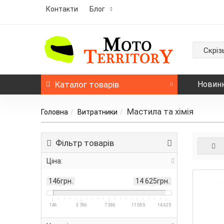
Контакти
Блог
Скріз
Каталог
товарів
Новин
Мастила та хімія
Головна
Витратники
Фільтр товарів
Ціна:
146грн.
14 625грн.
146
3 766
7 386
11 005
14 625