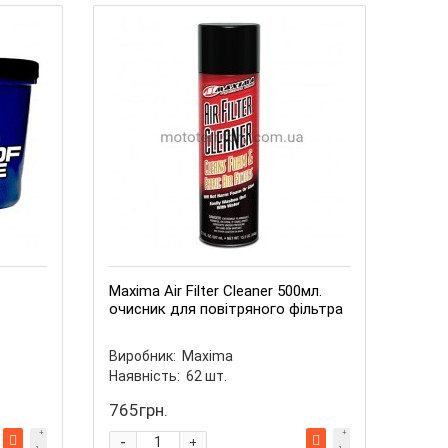
Maxima Air Filter Cleaner 500мл.
очисник для повітряного фільтра
Виробник:
Maxima
Наявність:
62
шт.
765грн.
-
+