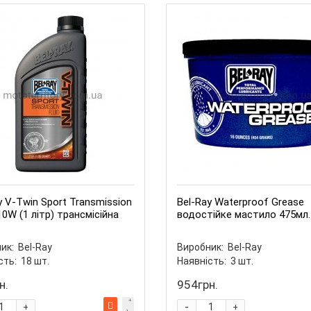
y V-Twin Sport Transmission
Bel-Ray Waterproof Grease
110W (1 літр) трансмісійна
водостійке мастило 475мл.
ик:
Bel-Ray
Виробник:
Bel-Ray
сть:
18
шт.
Наявність:
3
шт.
н.
954грн.
-
+
+