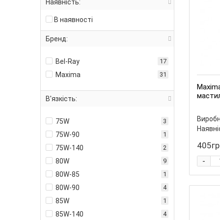
Наявність:
В наявності
Бренд:
Bel-Ray
17
Maxima
31
Maxima
масти
В'язкість:
Виробн
75W
3
Наявні
75W-90
1
405гр
75W-140
2
-
80W
9
80W-85
1
80W-90
4
85W
1
85W-140
4