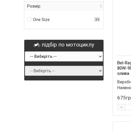
110W
1
Розмір:
One Size
35
підбір по мотоциклу
Bel-Ray
80W-90
олива
Виробн
Наявні
675гр
-