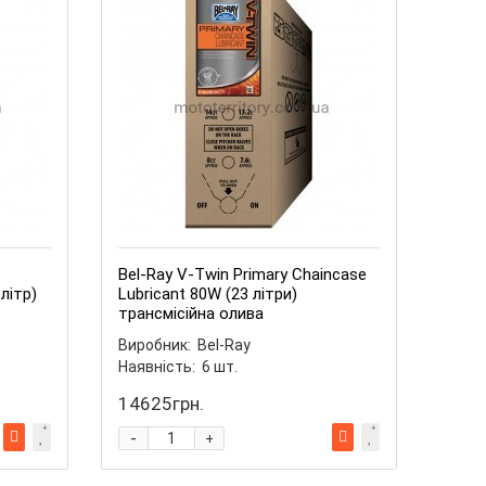
Bel-Ray V-Twin Primary Chaincase
літр)
Lubricant 80W (23 літри)
трансмісійна олива
Виробник:
Bel-Ray
Наявність:
6
шт.
14625грн.
-
+