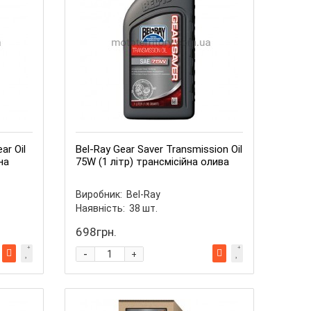
ar Oil
Bel-Ray Gear Saver Transmission Oil
на
75W (1 літр) трансмісійна олива
Виробник:
Bel-Ray
Наявність:
38
шт.
698грн.
-
+