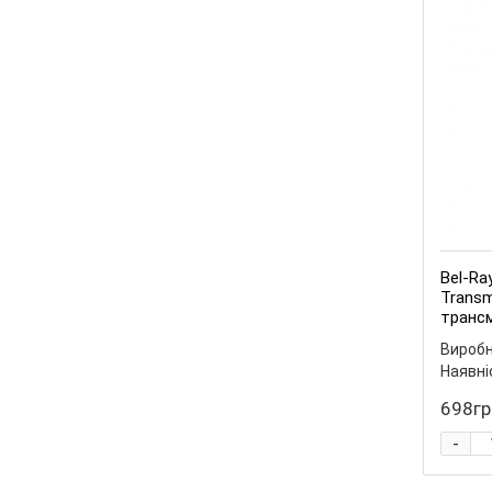
Bel-Ra
Transm
трансм
Виробн
Наявні
698гр
-