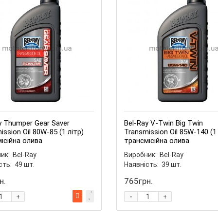
y Thumper Gear Saver
Bel-Ray V-Twin Big Twin
ission Oil 80W-85 (1 літр)
Transmission Oil 85W-140 (1 
ісійна олива
трансмісійна олива
ик:
Bel-Ray
Виробник:
Bel-Ray
сть:
49
шт.
Наявність:
39
шт.
н.
765грн.
-
+
+