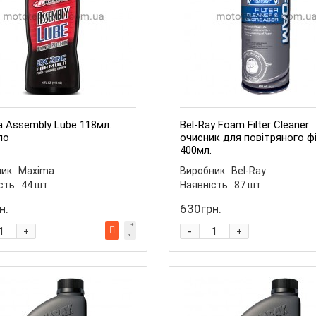
 Assembly Lube 118мл.
Bel-Ray Foam Filter Cleaner
ло
очисник для повітряного ф
400мл.
ик:
Maxima
Виробник:
Bel-Ray
сть:
44
шт.
Наявність:
87
шт.
н.
630грн.
-
+
+