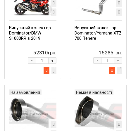
Випускний колектор
Випускний колектор
Dominator/BMW
Dominator/Yamaha XTZ
S1000RR з 2019
700 Tenere
52310грн.
15285грн.
-
-
+
+
На замовлення
Немає в наявності