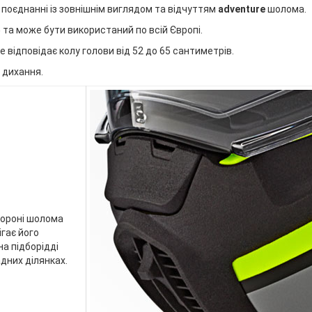
поєднанні із зовнішнім виглядом та відчуттям
adventure
шолома.
5
та може бути використаний по всій Європі.
Це відповідає колу голови від 52 до 65 сантиметрів.
 дихання.
тороні шолома
ігає його
а підборідді
дних ділянках.