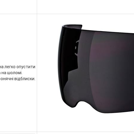
жна легко опустити
 на шоломі.
онячні відблиски.