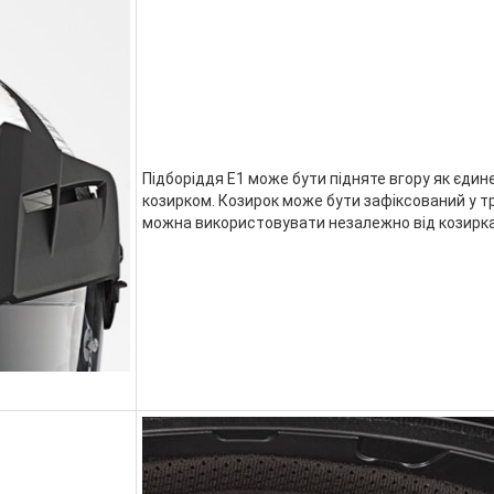
Підборіддя E1 може бути підняте вгору як єдине
козирком. Козирок може бути зафіксований у тр
можна використовувати незалежно від козирка