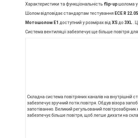
Характеристики та функціональність
flip-up
шолома у 
Шолом відповідає стандартам тестування
ECE R 22.0
Мотошолом E1
доступний у розмірах від
XS
до
3XL
. 
Система вентиляції забезпечує ще більше повітря для
Складна система повітряних каналів на внутрішній с
забезпечує зручний потік повітря. Обдув візора запоб
запотіванню. Великий регульований повітрозабірник н
забезпечує більше повітря, щоб легше дихати на скла