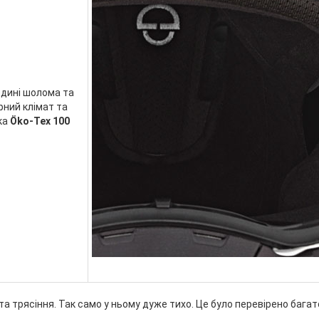
едині шолома та
рний клімат та
ка
Öko-Tex 100
та трясіння. Так само у ньому дуже тихо. Це було перевірено багато