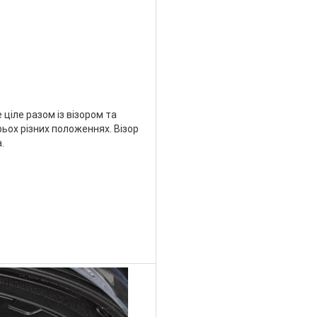
 ціле разом із візором та
ьох різних положеннях. Візор
.