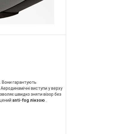
1. Вони гарантують
 Аеродинамічні виступи у верху
зволяє швидко зняти візор без
ащений
anti-fog лінзою
.