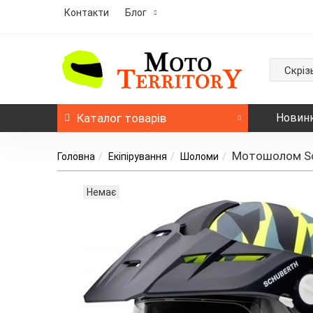
Контакти
Блог
Скріз
Каталог
товарів
Новин
Мотошолом Sch
Головна
Екіпірування
Шоломи
Немає