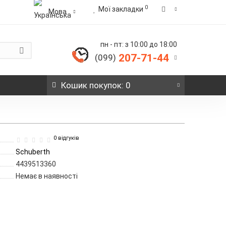
0
Мої закладки
Мова
пн - пт: з 10:00 до 18:00
207-71-44
(099)
Кошик
покупок
: 0
0 відгуків
Schuberth
4439513360
Немає в наявності