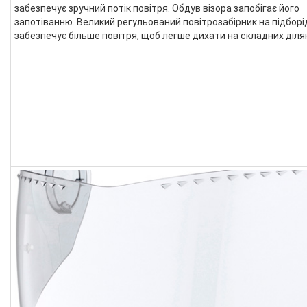
забезпечує зручний потік повітря. Обдув візора запобігає його
запотіванню. Великий регульований повітрозабірник на підборі
забезпечує більше повітря, щоб легше дихати на складних діля