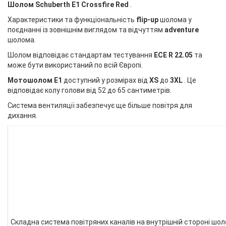
Шолом Schuberth E1 Crossfire Red
.
Характеристики та функціональність
flip-up
шолома у
поєднанні із зовнішнім виглядом та відчуттям
adventure
шолома.
Шолом відповідає стандартам тестування
ECE R 22.05
та
може бути використаний по всій Європі.
Мотошолом E1
доступний у розмірах від
XS
до
3XL
. Це
відповідає колу голови від 52 до 65 сантиметрів.
Система вентиляції забезпечує ще більше повітря для
дихання.
Складна система повітряних каналів на внутрішній стороні шо