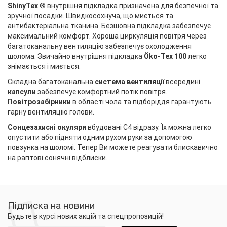
ShinyTex
® внутрішня підкладка призначена для безпечної та
зручної посадки. Швидкосохнуча, що миється та
антибактеріальна тканина. Безшовна підкладка забезпечує
максимальний комфорт. Хороша циркуляція повітря через
багатоканальну вентиляцію забезпечує охолодження
шолома. Звичайно внутрішня підкладка
Öko-Tex 100
легко
знімається і миється.
Складна багатоканальна
система вентиляції
всередині
капсули
забезпечує комфортний потік повітря.
Повітрозабірники
в області чола та підборіддя гарантують
гарну вентиляцію голови.
Сонцезахисні окуляри
вбудовані C4 відразу. Їх можна легко
опустити або підняти одним рухом руки за допомогою
повзунка на шоломі. Тепер Ви можете реагувати блискавично
на раптові сонячні відблиски.
Підписка на новини
Будьте в курсі нових акцій та спецпропозицій!