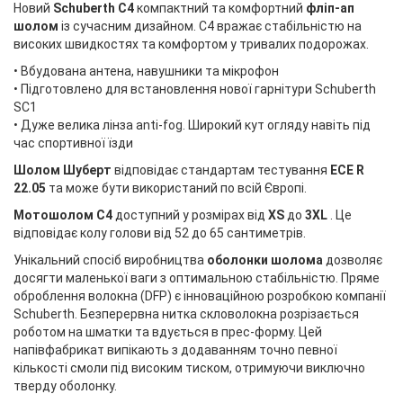
Новий
Schuberth C4
компактний та комфортний
фліп-ап
шолом
із сучасним дизайном. C4 вражає стабільністю на
високих швидкостях та комфортом у тривалих подорожах.
• Вбудована антена, навушники та мікрофон
• Підготовлено для встановлення нової гарнітури Schuberth
SC1
• Дуже велика лінза anti-fog. Широкий кут огляду навіть під
час спортивної їзди
Шолом Шуберт
відповідає стандартам тестування
ECE R
22.05
та може бути використаний по всій Європі.
Мотошолом C4
доступний у розмірах від
XS
до
3XL
. Це
відповідає колу голови від 52 до 65 сантиметрів.
Унікальний спосіб виробництва
оболонки шолома
дозволяє
досягти маленької ваги з оптимальною стабільністю. Пряме
оброблення волокна (DFP) є інноваційною розробкою компанії
Schuberth. Безперервна нитка скловолокна розрізається
роботом на шматки та вдується в прес-форму. Цей
напівфабрикат випікають з додаванням точно певної
кількості смоли під високим тиском, отримуючи виключно
тверду оболонку.