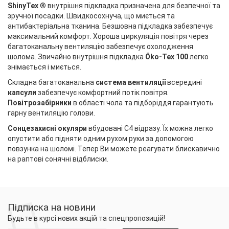
ShinyTex
® внутрішня підкладка призначена для безпечної та
зручної посадки. Швидкосохнуча, що миється та
антибактеріальна тканина. Безшовна підкладка забезпечує
максимальний комфорт. Хороша циркуляція повітря через
багатоканальну вентиляцію забезпечує охолодження
шолома. Звичайно внутрішня підкладка
Öko-Tex 100
легко
знімається і миється.
Складна багатоканальна
система вентиляції
всередині
капсули
забезпечує комфортний потік повітря.
Повітрозабірники
в області чола та підборіддя гарантують
гарну вентиляцію голови.
Сонцезахисні окуляри
вбудовані C4 відразу. Їх можна легко
опустити або підняти одним рухом руки за допомогою
повзунка на шоломі. Тепер Ви можете реагувати блискавично
на раптові сонячні відблиски.
Підписка на новини
Будьте в курсі нових акцій та спецпропозицій!