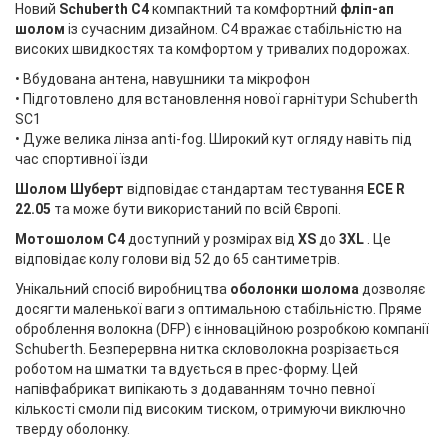
Новий
Schuberth C4
компактний та комфортний
фліп-ап
шолом
із сучасним дизайном. C4 вражає стабільністю на
високих швидкостях та комфортом у тривалих подорожах.
• Вбудована антена, навушники та мікрофон
• Підготовлено для встановлення нової гарнітури Schuberth
SC1
• Дуже велика лінза anti-fog. Широкий кут огляду навіть під
час спортивної їзди
Шолом Шуберт
відповідає стандартам тестування
ECE R
22.05
та може бути використаний по всій Європі.
Мотошолом C4
доступний у розмірах від
XS
до
3XL
. Це
відповідає колу голови від 52 до 65 сантиметрів.
Унікальний спосіб виробництва
оболонки шолома
дозволяє
досягти маленької ваги з оптимальною стабільністю. Пряме
оброблення волокна (DFP) є інноваційною розробкою компанії
Schuberth. Безперервна нитка скловолокна розрізається
роботом на шматки та вдується в прес-форму. Цей
напівфабрикат випікають з додаванням точно певної
кількості смоли під високим тиском, отримуючи виключно
тверду оболонку.