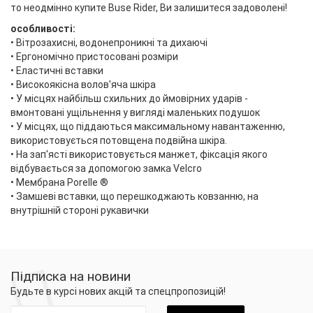
то неодмінно купите Buse Rider, Ви залишитеся задоволені!
особливості:
• Вітрозахисні, водонепроникні та дихаючі
• Ергономічно пристосовані розміри
• Еластичні вставки
• Високоякісна волов'яча шкіра
• У місцях найбільш схильних до ймовірних ударів -
вмонтовані ущільнення у вигляді маленьких подушок
• У місцях, що піддаються максимальному навантаженню,
використовується потовщена подвійна шкіра.
• На зап'ясті використовується манжет, фіксація якого
відбувається за допомогою замка Velcro
• Мембрана Porelle ®
• Замшеві вставки, що перешкоджають ковзанню, на
внутрішній стороні рукавички
Підписка на новини
Будьте в курсі нових акцій та спецпропозицій!