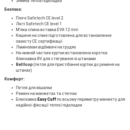
Знімна тепла підкладка
Безпека:
Плечі Safetech CE level 2
Лікті Safetech CE level 1
М'яка спина вставка EVA 12 mm
Кишеня на спині підготовлена для встановлення
захисту CE сертифікації
Ламіновані відбивачі на грудях
На нижній частині куртки встановлена коротка
блискавка 8V для стягування зі штанами
Beltloop
(петля для пристібання куртки до ременя на
штанах)
Комфорт:
Петля для вішалки
Ремені на манжетах та стегнах
Блискавка
Easy Cuff
по всьому периметру манжету для
надійної фіксації теплої підкладки