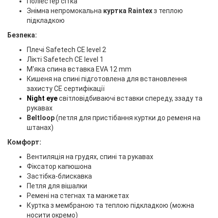
Поліестер сітка
Знімна непромокальна
куртка Raintex
з теплою
підкладкою
Безпека:
Плечі Safetech CE level 2
Лікті Safetech CE level 1
М'яка спина вставка EVA 12 mm
Кишеня на спині підготовлена для встановлення
захисту CE сертифікації
Night eye
світловідбиваючі вставки спереду, ззаду та
рукавах
Beltloop
(петля для пристібання куртки до ременя на
штанах)
Комфорт:
Вентиляція на грудях, спині та рукавах
Фіксатор капюшона
Застібка-блискавка
Петля для вішалки
Ремені на стегнах та манжетах
Куртка з мембраною та теплою підкладкою (можна
носити окремо)