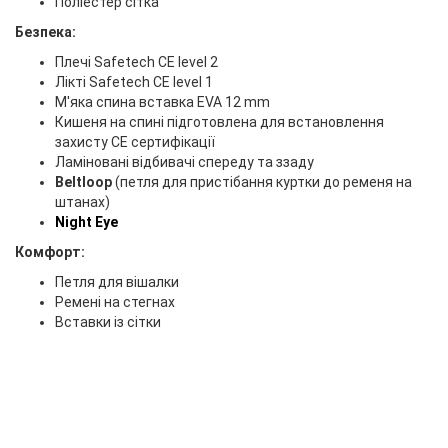
Поліестер сітка
Безпека:
Плечі Safetech CE level 2
Лікті Safetech CE level 1
М'яка спина вставка EVA 12 mm
Кишеня на спині підготовлена для встановлення
захисту CE сертифікації
Ламіновані відбивачі спереду та ззаду
Beltloop
(петля для пристібання куртки до ременя на
штанах)
Night Eye
Комфорт:
Петля для вішалки
Ремені на стегнах
Вставки із сітки