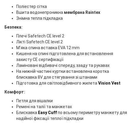
Поліестер сітка
Вшита водонепроникна
мембрана Raintex
Знімна тепла підкладка
Безпека:
Плечі Safetech CE level 2
Лікті Safetech CE level 2
М'яка спина вставка EVA 12 mm
Кишеня на спині підготовлена для встановлення
захисту CE сертифікації
Ламіновані відбивачі спереду, ззаду та рукавах
На нижній частині куртки встановлена коротка
блискавка 8V для стягування зі штанами
Підготовка для світловідбивного жилета
Vision Vest
Комфорт:
Петля для вішалки
Ремені на талії та манжетах
Блискавка
Easy Cuff
по всьому периметру манжету для
надійної фіксації теплої підкладки