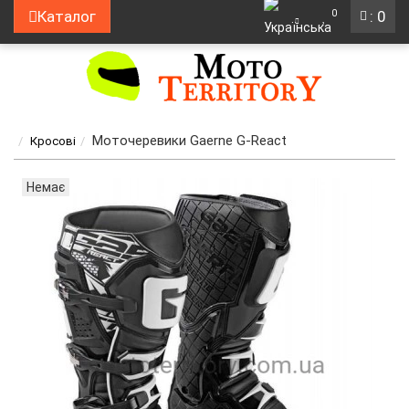
0
Каталог
: 0
Моточеревики Gaerne G-React
Кросові
Немає