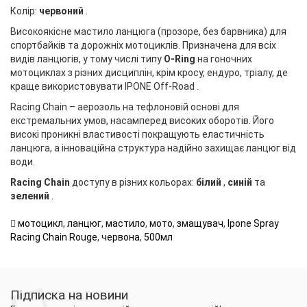
Колір:
червоний
.
Високоякісне мастило ланцюга (прозоре, без барвника) для
спортбайків та дорожніх мотоциклів. Призначена для всіх
видів ланцюгів, у тому числі типу
O-Ring
на гоночних
мотоциклах з різних дисциплін, крім кросу, ендуро, тріалу, де
краще використовувати IPONE
Off-Road
.
Racing Сhain – аерозоль на тефлоновій основі для
екстремальних умов, насамперед високих оборотів. Його
високі проникні властивості покращують еластичність
ланцюга, а інноваційна структура надійно захищає ланцюг від
води.
Racing Chain
доступу в різних кольорах:
білий
,
синій
та
зелений
.
мотоцикл
,
ланцюг
,
мастило
,
мото
,
змащувач
,
Ipone Spray
Racing Chain Rouge
,
червона
,
500мл
Підписка на новини