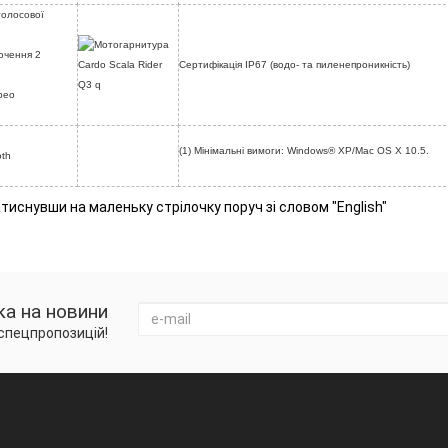
 голосової
ючення 2
Сертифікація IP67 (водо- та пиленепроникність)
рео
(1) Мінімальні вимоги: Windows® XP/Mac OS X 10.5.
oth
атиснувши на маленьку стрілочку поруч зі словом "English"
ка на новини
 спецпропозицій!