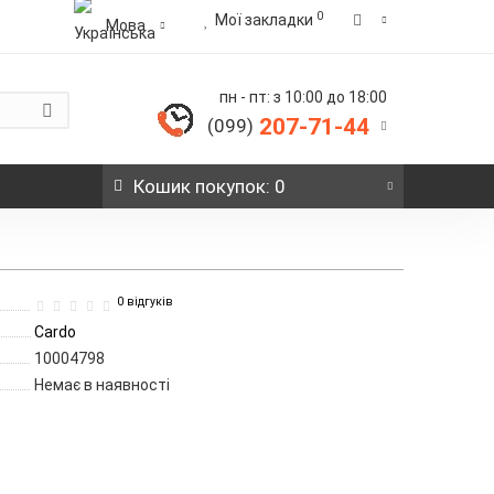
0
Мої закладки
Мова
пн - пт: з 10:00 до 18:00
207-71-44
(099)
Кошик
покупок
: 0
0 відгуків
Cardo
10004798
Немає в наявності