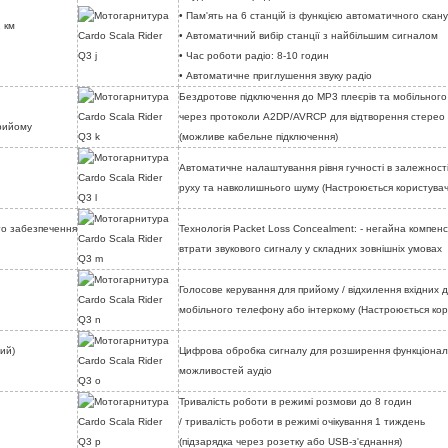
• Пам'ять на 6 станцій із функцією автоматичного скан
1 км
• Автоматичний вибір станції з найбільшим сигналом
• Час роботи радіо: 8-10 годин
• Автоматичне приглушення звуку радіо
Бездротове підключення до МР3 плеєрів та мобільног
через протоколи A2DP/AVRCP для відтворення стерео
прийому
(можливе кабельне підключення)
Автоматичне налаштування рівня гучності в залежності
руху та навколишнього шуму (Настроюється користува
го забезпечення
Технологія Packet Loss Concealment: - негайна компенс
втрати звукового сигналу у складних зовнішніх умовах
Голосове керування для прийому / відхилення вхідних дз
мобільного телефону або інтеркому (Настроюється ко
ий)
Цифрова обробка сигналу для розширення функціона
можливостей аудіо
Тривалість роботи в режимі розмови до 8 годин
/ тривалість роботи в режимі очікування 1 тиждень
(підзарядка через розетку або USB-з'єднання)