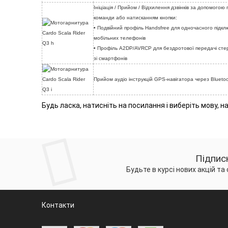
Ініціація / Прийом / Відхилення дзвінків за допомогою
команди або натисканням кнопки:
• Подвійний профіль Handsfree для одночасного підкл
мобільних телефонів
• Профіль A2DP/AVRCP для бездротової передачі сте
зі смартфонів
Прийом аудіо інструкцій GPS-навігатора через Blueto
Будь ласка, натисніть на посилання і виберіть мову, н
Підпис
Будьте в курсі нових акцій та
Контакти