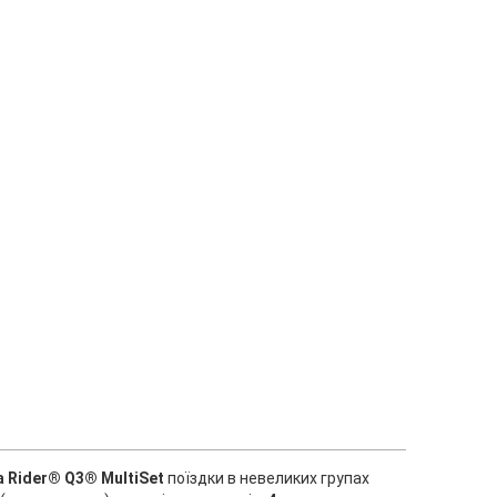
a Rider® Q3® MultiSet
поїздки в невеликих групах