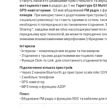
стануть набагато цікавішими! Крім стильного та аеро
мотоциклістами
в радіусі до 1 км.
Гарнітура Q3 Multi
GPS-навігаторами
. Q3 має вбудований
FM радіо
з фу
плеєрів
. При використанні з додатковим пристроєм Q
соціальної революції та стають одними із сотень тис
необхідності попереднього встановлення з'єднання.
Sharing™, завдяки якій ви обоє насолоджуватиметеся о
передньому краї технологій, ви можете періодично о
знімними взаємозамінними мікрофонами (гібридним т
Інтерком
• Інтерком – комунікація між водієм та пасажиром
• З'єднання з трьома додатковими мотоциклістами
• Функція Click-to-Link: для спонтанного з'єднання Інт
Підключення кількох пристроїв
• Через 2 канали Bluetooth до пристрою scala rider Q
• 2 мобільні телефони
• GPS-навігатор
• MP3 плеєр з функцією A2DP
Плюс:
• Вбудоване FM радіо з функцією RDS та кабелем для