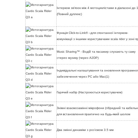
Інтерком зв'язок між 4 мотоциклістами в діапазоні до 
(Повний дуплекс)
Функція Click-to-Link® –для спонтанної інтерком-
комунікації з іншими користувачами scala rider у зоні 
Music Sharing™ - Водій та пасажир слухають ту саму
стерео музику (через A2DP)
Індивідуальні налаштування та оновлення програмно
забезпечення через PC або Mac(1)
Гарячий набір (Настроюється користувачем)
Знімні взаємозамінні мікрофони (гібридний та кабельн
для встановлення практично на будь-який шолом
Два змінні динаміки з роз'ємом 3.5 мм