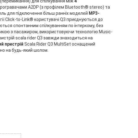
g (перемикання) для спілкування між
4
рогравачами A2DP (з профілем Bluetooth® stereo) та
ель для підключення більш ранніх моделей
МР3-
ії Click-to-Link® користувачі Q3 приєднуються до
уються спонтанним спілкуванням по інтеркому, без
икою з пасажиром, використовуючи технологію Music-
истрій scala rider Q3 завжди знаходиться на
й пристрій
Scala Rider Q3 MultiSet оснащений
но на будь-який шолом.
і