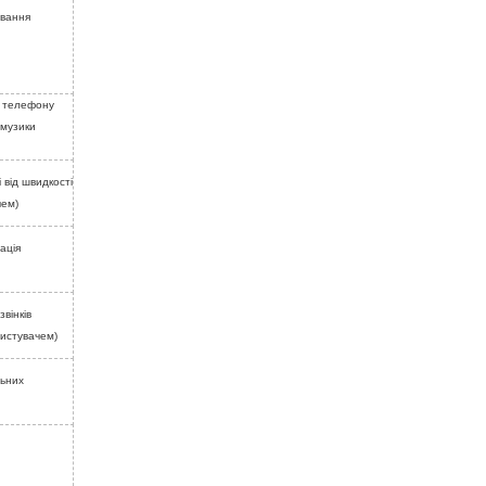
ування
о телефону
 музики
 від швидкості
чем)
ація
вінків
ристувачем)
льних