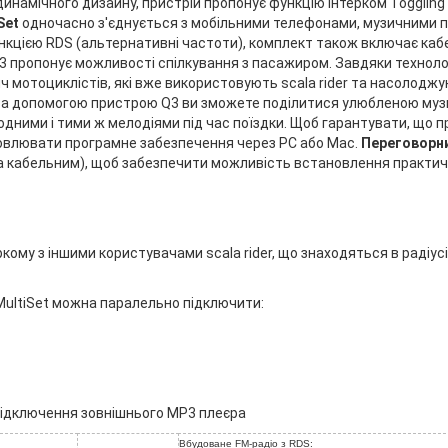
динамічного дизайну, пристрій пропонує функцію Інтерком Togglin
Set
одночасно з'єднується з мобільними телефонами, музичними п
нкцією RDS (альтернативні частоти), комплект також включає каб
3 пропонує можливості спілкування з пасажиром. Завдяки технолог
яч мотоциклістів, які вже використовують scala rider та насолодж
 За допомогою пристрою Q3 ви зможете поділитися улюбленою муз
дними і тими ж мелодіями під час поїздки. Щоб гарантувати, що пр
новлювати програмне забезпечення через PC або Mac.
Переговорни
а кабельним), щоб забезпечити можливість встановлення практич
еркому з іншими користувачами scala rider, що знаходяться в радіус
3 MultiSet можна паралельно підключити:
 підключення зовнішнього МР3 плеєра
Вбудоване FM-радіо з RDS: