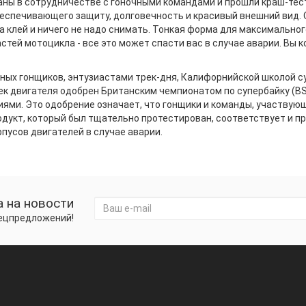
ны в сотрудничестве с гоночными командами и прошли краш-тесты
еспечивающего защиту, долговечность и красивый внешний вид. 
а клей и ничего не надо снимать. Тонкая форма для максимальног
стей мотоцикла - все это может спасти вас в случае аварии. Вы 
ых гонщиков, энтузиастами трек-дня, Калифорнийской школой су
к двигателя одобрен Британским чемпионатом по супербайку (BS
ями. Это одобрение означает, что гонщики и команды, участвую
одукт, который был тщательно протестирован, соответствует и п
пусов двигателей в случае аварии.
 на новости
пецпредложений!