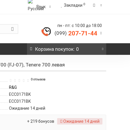
0
Закладки
Язык
пн - пт: с 10:00 до 18:00
207-71-44
(099)
Корзина
покупок
: 0
0 (FJ-07), Tenere 700 левая
0 отзывов
R&G
ECC0171BK
ECC0171BK
Ожидание 14 дней
+ 219 бонусов
Ожидание 14 дней