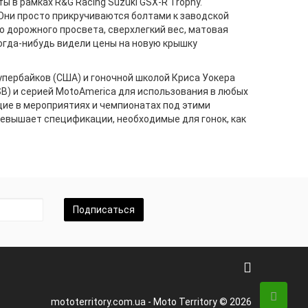
 в рамках R&G Racing Suzuki GSX-R Trophy.
Они просто прикручиваются болтами к заводской
о дорожного просвета, сверхлегкий вес, матовая
когда-нибудь видели цены на новую крышку
пербайков (США) и гоночной школой Криса Уокера
B) и серией MotoAmerica для использования в любых
щие в мероприятиях и чемпионатах под этими
ревышает спецификации, необходимые для гонок, как
Подписаться
mototerritory.com.ua - Moto Territory © 2026