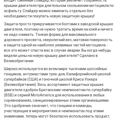
входит сменный слайдер, который увеличит сохранность
крышки двигателя при длительном скольжении мотоцикла по
асфальту. Слайдер можно заменить отдельно без
необходимости покупать новую защитную крышку!
Защита просто прикручивается болтами к заводской крышке
двигателя, поэтому не нужно тратить время на клей и ничего
не надо снимать. Тонкая форма для максимального
дорожного просвета, сверхлегкий вес, матовая поверхность
и защита одной из наиболее уязвимых частей мотоцикла -
все это может спасти вас в случае аварии. Вы когда-нибудь
видели цены на новую крышку двигателя? Сделано в
Великобритании
Широко используется во всем мире тысячами шоссейных
гонщиков, энтузиастами трек-дня, Калифорнийской школой
супербайков (США) и гоночной школой Криса Уокера
(Великобритания). Весь ассортимент защитных крышек
двигателя одобрен Британским чемпионатом по супербайку
(BSB) и серией MotoAmerica для использования в любых
соревнованиях, санкционированных этими организациями.
Это одобрение означает, что гонщики и команды,
участвующие в мероприятиях и чемпионатах под этими
знаменами, теперь могут безопасно использовать продукт,