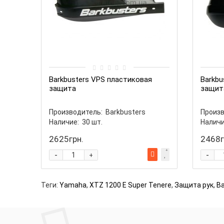
Barkbusters VPS пластиковая
Barkbu
защита
защит
Производитель:
Barkbusters
Произв
Наличие:
30
шт.
Наличи
2625грн.
2468г
-
-
+
Теги:
Yamaha
,
XTZ 1200 E Super Tenere
,
Защита рук
,
Ba