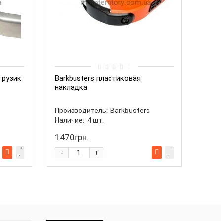
грузик
Barkbusters пластиковая
Bark
накладка
Свет
огни
s
Производитель:
Barkbusters
Прои
Наличие:
4
шт.
Нали
1470грн.
414
-
-
+