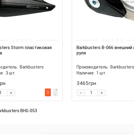
sters Storm пластиковая
Barkbusters B-066 внешний 
а
руля
одитель:
Barkbusters
Производитель:
Barkbuster
е:
3
шт.
Наличие:
1
шт.
рн.
3465грн.
-
+
+
rkbusters BHG-053