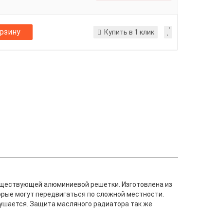
орзину
Купить в 1 клик
уществующей алюминиевой решетки. Изготовлена из
орые могут передвигаться по сложной местности.
ушается. Защита масляного радиатора так же