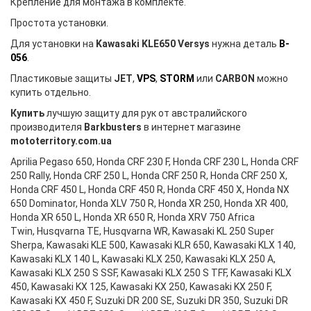
Крепление для монтажа в комплекте.
Простота установки.
Для установки на
Kawasaki KLE650 Versys
нужна деталь
B-
056
.
Пластиковые защиты
JET
,
VPS
,
STORM
или
CARBON
можно
купить отдельно.
Купить
лучшую защиту для рук от австралийского
производителя
Barkbusters
в интернет магазине
mototerritory.com.ua
Aprilia Pegaso 650, Honda CRF 230 F, Honda CRF 230 L, Honda CRF
250 Rally, Honda CRF 250 L, Honda CRF 250 R, Honda CRF 250 X,
Honda CRF 450 L, Honda CRF 450 R, Honda CRF 450 X, Honda NX
650 Dominator, Honda XLV 750 R, Honda XR 250, Honda XR 400,
Honda XR 650 L, Honda XR 650 R, Honda XRV 750 Africa
Twin, Husqvarna TE, Husqvarna WR, Kawasaki KL 250 Super
Sherpa, Kawasaki KLE 500, Kawasaki KLR 650, Kawasaki KLX 140,
Kawasaki KLX 140 L, Kawasaki KLX 250, Kawasaki KLX 250 A,
Kawasaki KLX 250 S SSF, Kawasaki KLX 250 S TFF, Kawasaki KLX
450, Kawasaki KX 125, Kawasaki KX 250, Kawasaki KX 250 F,
Kawasaki KX 450 F, Suzuki DR 200 SE, Suzuki DR 350, Suzuki DR