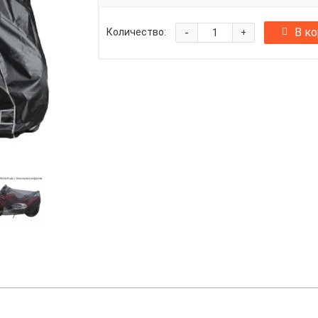
-
В к
Количество:
+