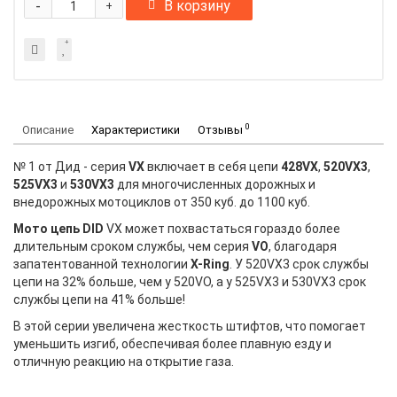
-
В корзину
+
0
Описание
Характеристики
Отзывы
№ 1 от Дид - серия
VX
включает в себя цепи
428VX
,
520VX3
,
525VX3
и
530VX3
для многочисленных дорожных и
внедорожных мотоциклов от 350 куб. до 1100 куб.
Мото цепь DID
VX может похвастаться гораздо более
длительным сроком службы, чем серия
VO
, благодаря
запатентованной технологии
X-Ring
. У 520VX3 срок службы
цепи на 32% больше, чем у 520VO, а у 525VX3 и 530VX3 срок
службы цепи на 41% больше!
В этой серии увеличена жесткость штифтов, что помогает
уменьшить изгиб, обеспечивая более плавную езду и
отличную реакцию на открытие газа.