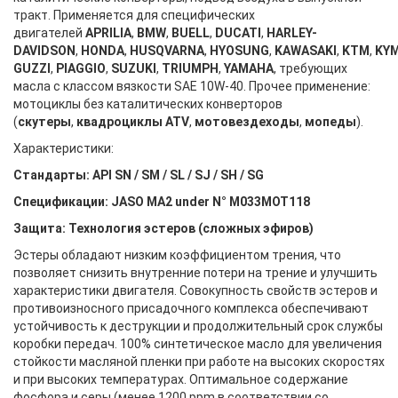
тракт. Применяется для специфических
двигателей
APRILIA
,
BMW
,
BUELL
,
DUCATI
,
HARLEY-
DAVIDSON
,
HONDA
,
HUSQVARNA
,
HYOSUNG
,
KAWASAKI
,
KTM
,
KY
GUZZI
,
PIAGGIO
,
SUZUKI
,
TRIUMPH
,
YAMAHA
, требующих
масла с классом вязкости SAE 10W-40. Прочее применение:
мотоциклы без каталитических конверторов
(
скутеры
,
квадроциклы ATV
,
мотовездеходы
,
мопеды
).
Характеристики:
Стандарты: API SN / SM / SL / SJ / SH / SG
Спецификации: JASO MA2 under N° M033MOT118
Защита: Технология эстеров (сложных эфиров)
Эстеры обладают низким коэффициентом трения, что
позволяет снизить внутренние потери на трение и улучшить
характеристики двигателя. Совокупность свойств эстеров и
противоизносного присадочного комплекса обеспечивают
устойчивость к деструкции и продолжительный срок службы
коробки передач. 100% синтетическое масло для увеличения
стойкости масляной пленки при работе на высоких скоростях
и при высоких температурах. Оптимальное содержание
фосфора и серы (менее 1200 ppm в соответствии со