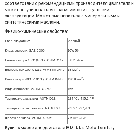
соответствии с рекомендациями производителя двигателя и
может регулироваться в зависимости от условий
эксплуатации.
Может смешиваться с минеральными и
синтетическими маслами
.
Физико-химические свойства:
Цвет, визуально:
красный
Класс вязкости, SAE J 300:
10W-50
3
Плотность при 20°C (68°F), ASTM D1298:
0,871 г/см
2
Вязкость при 100°C (212°F), ASTM D445:
18 мм
/с
2
Вязкость при 40°C (104°F), ASTM D445:
120,9 мм
/с
Индекс вязкости, ASTM D2270:
166
Температура вспышки, ASTM D92:
224 °C / 435,2 ° F
Температура застывания, ASTM D97:
-33 °C / -27,4 °F
Щелочное число, ASTM D2896:
7,5 мгKOH/г
Купить
масло для двигателя
MOTUL
в Moto Territory