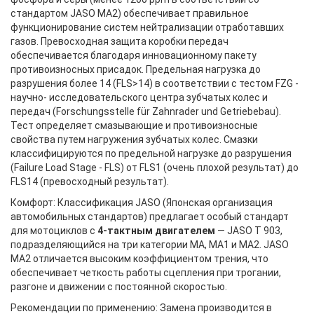
стандартом JASO MA2) обеспечивает правильное
функционирование систем нейтрализации отработавших
газов. Превосходная защита коробки передач
обеспечивается благодаря инновационному пакету
противоизносных присадок. Предельная нагрузка до
разрушения более 14 (FLS>14) в соответствии с тестом FZG -
научно- исследовательского центра зубчатых колес и
передач (Forschungsstelle für Zahnrader und Getriebebau).
Тест определяет смазывающие и противоизносные
свойства путем нагружения зубчатых колес. Смазки
классифицируются по предельной нагрузке до разрушения
(Failure Load Stage - FLS) от FLS1 (очень плохой результат) до
FLS14 (превосходный результат).
Комфорт: Классификация JASO (Японская организация
автомобильных стандартов) предлагает особый стандарт
для мотоциклов с
4-тактным двигателем
— JASO T 903,
подразделяющийся на три категории MA, MA1 и MA2. JASO
MA2 отличается высоким коэффициентом трения, что
обеспечивает четкость работы сцепления при трогании,
разгоне и движении с постоянной скоростью.
Рекомендации по применению: Замена производится в