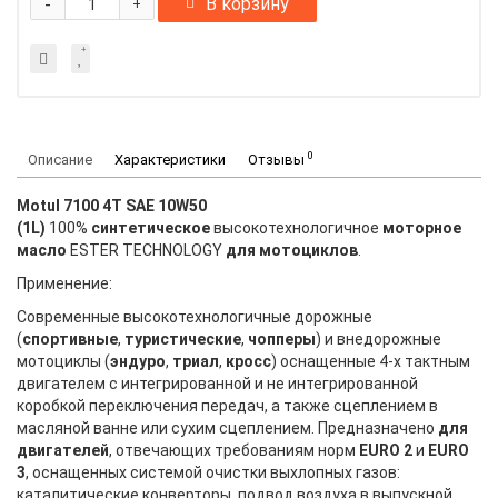
-
В корзину
+
0
Описание
Характеристики
Отзывы
Motul 7100 4T SAE 10W50
(1L)
100%
синтетическое
высокотехнологичное
моторное
масло
ESTER TECHNOLOGY
для мотоциклов
.
Применение:
Современные высокотехнологичные дорожные
(
спортивные
,
туристические
,
чопперы
) и внедорожные
мотоциклы (
эндуро
,
триал
,
кросс
) оснащенные 4-х тактным
двигателем с интегрированной и не интегрированной
коробкой переключения передач, а также сцеплением в
масляной ванне или сухим сцеплением. Предназначено
для
двигателей
, отвечающих требованиям норм
EURO 2
и
EURO
3
, оснащенных системой очистки выхлопных газов:
каталитические конверторы, подвод воздуха в выпускной