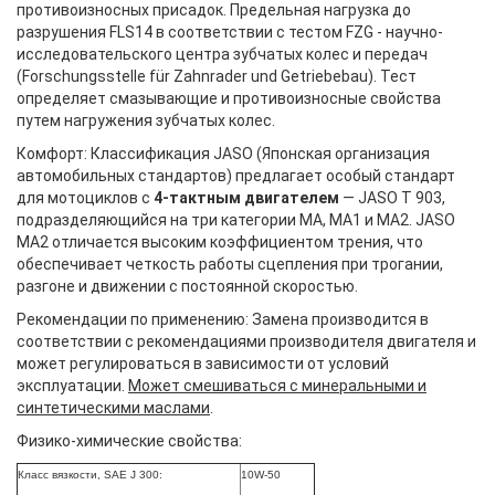
противоизносных присадок. Предельная нагрузка до
разрушения FLS14 в соответствии с тестом FZG - научно-
исследовательского центра зубчатых колес и передач
(Forschungsstelle für Zahnrader und Getriebebau). Тест
определяет смазывающие и противоизносные свойства
путем нагружения зубчатых колес.
Комфорт: Классификация JASO (Японская организация
автомобильных стандартов) предлагает особый стандарт
для мотоциклов с
4-тактным двигателем
— JASO T 903,
подразделяющийся на три категории MA, MA1 и MA2. JASO
MA2 отличается высоким коэффициентом трения, что
обеспечивает четкость работы сцепления при трогании,
разгоне и движении с постоянной скоростью.
Рекомендации по применению: Замена производится в
соответствии с рекомендациями производителя двигателя и
может регулироваться в зависимости от условий
эксплуатации.
Может смешиваться с минеральными и
синтетическими маслами
.
Физико-химические свойства:
Класс вязкости, SAE J 300:
10W-50