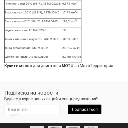
3
Плотность при 20°C (68°F), ASTM D1298:
0,873 г/см
2
Вязкость при 100°C (212°F), ASTM D445:
17,73 мм
/с
2
Вязкость при 40°C (104°F), ASTM D445:
118,3 мм
/с
Индекс вязкости, ASTM D2270:
168
Точка изменения текучести, ASTM D97:
-39°C / -38°F
Точка вспыхивания, ASTM D 92:
218°C / 424°F
Щелочное число, ASTM D2896:
8,2 mg KOH/g
Купить масло
для двигателя
MOTUL
в МотоТерритория
Подписка на новости
Будьте в курсе новых акций и спецпредложений!
Подписаться