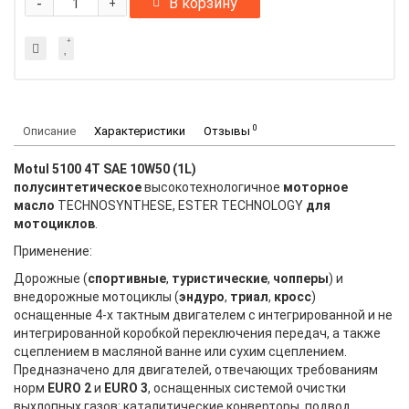
-
В корзину
+
0
Описание
Характеристики
Отзывы
Motul 5100 4T SAE 10W50 (1L)
полусинтетическое
высокотехнологичное
моторное
масло
TECHNOSYNTHESE, ESTER TECHNOLOGY
для
мотоциклов
.
Применение:
Дорожные (
спортивные
,
туристические
,
чопперы
) и
внедорожные мотоциклы (
эндуро
,
триал
,
кросс
)
оснащенные 4-х тактным двигателем с интегрированной и не
интегрированной коробкой переключения передач, а также
сцеплением в масляной ванне или сухим сцеплением.
Предназначено для двигателей, отвечающих требованиям
норм
EURO 2
и
EURO 3
, оснащенных системой очистки
выхлопных газов: каталитические конверторы, подвод