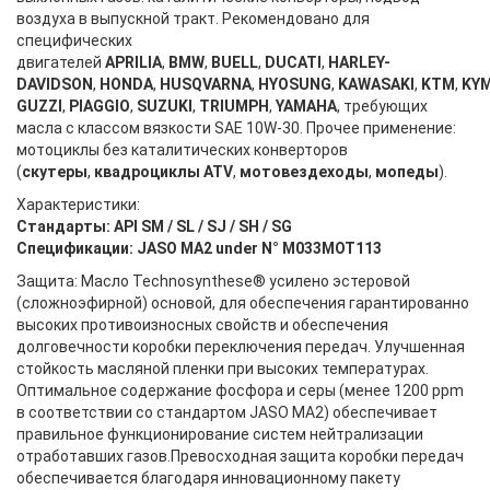
воздуха в выпускной тракт. Рекомендовано для
специфических
двигателей
APRILIA
,
BMW
,
BUELL
,
DUCATI
,
HARLEY-
DAVIDSON
,
HONDA
,
HUSQVARNA
,
HYOSUNG
,
KAWASAKI
,
KTM
,
KY
GUZZI
,
PIAGGIO
,
SUZUKI
,
TRIUMPH
,
YAMAHA
, требующих
масла с классом вязкости SAE 10W-30. Прочее применение:
мотоциклы без каталитических конверторов
(
скутеры
,
квадроциклы ATV
,
мотовездеходы
,
мопеды
).
Характеристики:
Стандарты: API SM / SL / SJ / SH / SG
Спецификации: JASO MA2 under N° M033MOT113
Защита: Масло Technosynthese® усилено эстеровой
(сложноэфирной) основой, для обеспечения гарантированно
высоких противоизносных свойств и обеспечения
долговечности коробки переключения передач. Улучшенная
стойкость масляной пленки при высоких температурах.
Оптимальное содержание фосфора и серы (менее 1200 ppm
в соответствии со стандартом JASO MA2) обеспечивает
правильное функционирование систем нейтрализации
отработавших газов.Превосходная защита коробки передач
обеспечивается благодаря инновационному пакету