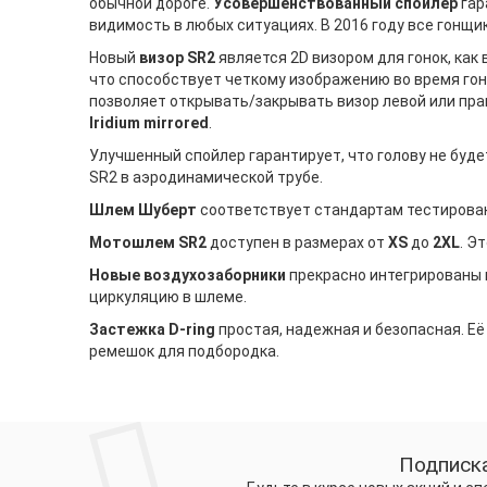
обычной дороге.
Усовершенствованный спойлер
гар
видимость в любых ситуациях. В 2016 году все гонщик
Новый
визор SR2
является 2D визором для гонок, как 
что способствует четкому изображению во время гонк
позволяет открывать/закрывать визор левой или прав
Iridium mirrored
.
Улучшенный спойлер гарантирует, что голову не буде
SR2 в аэродинамической трубе.
Шлем Шуберт
соответствует стандартам тестиров
Мотошлем SR2
доступен в размерах от
XS
до
2XL
. Э
Новые воздухозаборники
прекрасно интегрированы 
циркуляцию в шлеме.
Застежка D-ring
простая, надежная и безопасная. Её
ремешок для подбородка.
Подписка