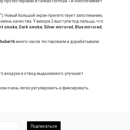
ор протестирован в гонках Formula 1 и обеспечивает
f
"). Новый большой экран препятствует запотеванию,
овень качества. У визора 2 выступа под пальцы, что
ht smoke
,
Dark smoke
,
Silver mirrored
,
Blue mirrored
,
huberth
много часов тестировали и дорабатывали
го воздуха и отвод выдыхаемого улучшает
ком очень легко регулировать и фиксировать
Подписаться