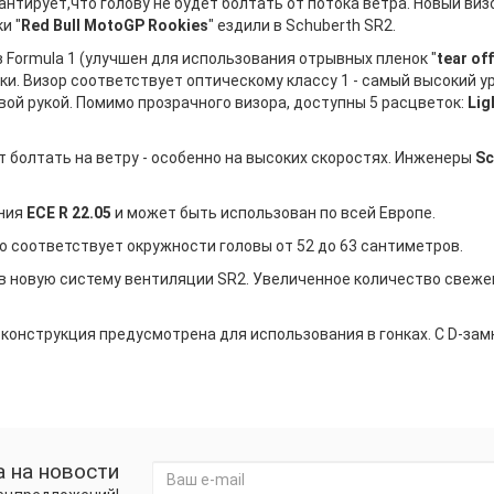
антирует,что голову не будет болтать от потока ветра. Новый виз
и "
Red Bull MotoGP Rookies
" ездили в Schuberth SR2.
в Formula 1 (улучшен для использования отрывных пленок "
tear of
и. Визор соответствует оптическому классу 1 - самый высокий ур
ой рукой. Помимо прозрачного визора, доступны 5 расцветок:
Lig
т болтать на ветру - особенно на высоких скоростях. Инженеры
Sc
ания
ECE R 22.05
и может быть использован по всей Европе.
то соответствует окружности головы от 52 до 63 сантиметров.
в новую систему вентиляции SR2. Увеличенное количество свеже
 конструкция предусмотрена для использования в гонках. С D-зам
 на новости