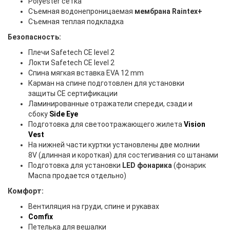
Polyester сетка
Съемная водонепроницаемая
мембрана Raintex+
Съемная теплая подкладка
Безопасность:
Плечи Safetech CE level 2
Локти Safetech CE level 2
Спина мягкая вставка EVA 12 mm
Карман на спине подготовлен для установки
защиты CE сертификации
Ламинированные отражатели спереди, сзади и
сбоку
Side Eye
Подготовка для светоотражающего жилета
Vision
Vest
На нижней части куртки установлены две молнии
8V (длинная и короткая) для состегивания со штанами
Подготовка для установки
LED фонарика
(фонарик
Macna продается отдельно)
Комфорт:
Вентиляция на груди, спине и рукавах
Comfix
Петелька для вешалки