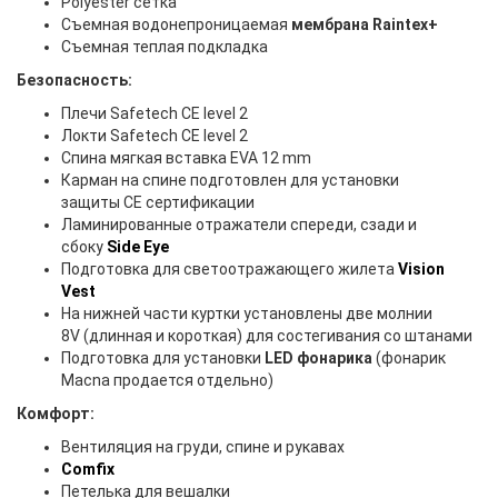
Polyester сетка
Съемная водонепроницаемая
мембрана Raintex+
Съемная теплая подкладка
Безопасность:
Плечи Safetech CE level 2
Локти Safetech CE level 2
Спина мягкая вставка EVA 12 mm
Карман на спине подготовлен для установки
защиты CE сертификации
Ламинированные отражатели спереди, сзади и
сбоку
Side Eye
Подготовка для светоотражающего жилета
Vision
Vest
На нижней части куртки установлены две молнии
8V (длинная и короткая) для состегивания со штанами
Подготовка для установки
LED фонарика
(фонарик
Macna продается отдельно)
Комфорт:
Вентиляция на груди, спине и рукавах
Comfix
Петелька для вешалки