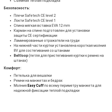
Съемная теплая подкладка
Безопасность:
Плечи Safetech CE level 2
Локти Safetech CE level 1
Спина мягкая вставка EVA 12 mm
Карман на спине подготовлен для установки
защиты CE сертификации
Ламинированные отражатели на груди
На нижней части куртки установлена короткая молния
8V для состегивания со штанами
Beltloop
(петля для пристегивания куртки к ремню на
штанах)
Комфорт:
Петелька для вешалки
Ремни на манжетах и бедрах
Молния
Easy Cuff
по всему периметру манжета для
надежной фиксации теплой подкладки