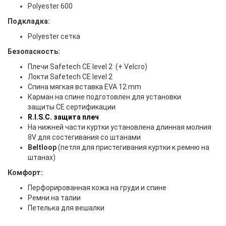
Polyester 600
Подкладка:
Polyester сетка
Безопасность:
Плечи Safetech CE level 2 (+ Velcro)
Локти Safetech CE level 2
Спина мягкая вставка EVA 12 mm
Карман на спине подготовлен для установки
защиты CE сертификации
R.I.S.C. защита плеч
На нижней части куртки установлена длинная молния
8V для состегивания со штанами
Beltloop
(петля для пристегивания куртки к ремню на
штанах)
Комфорт:
Перфорированная кожа на груди и спине
Ремни на талии
Петелька для вешалки