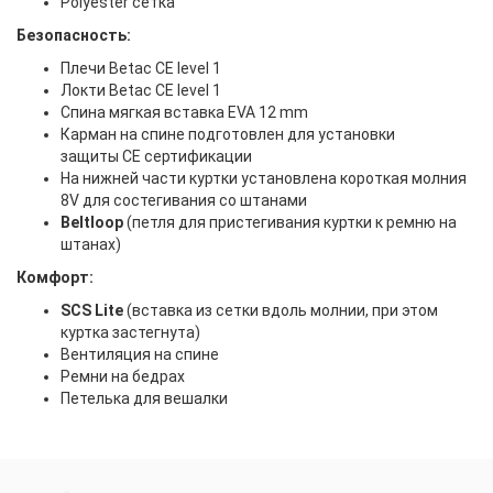
Polyester сетка
Безопасность:
Плечи Betac CE level 1
Локти Betac CE level 1
Спина мягкая вставка EVA 12 mm
Карман на спине подготовлен для установки
защиты CE сертификации
На нижней части куртки установлена короткая молния
8V для состегивания со штанами
Beltloop
(петля для пристегивания куртки к ремню на
штанах)
Комфорт:
SCS Lite
(вставка из сетки вдоль молнии, при этом
куртка застегнута)
Вентиляция на спине
Ремни на бедрах
Петелька для вешалки