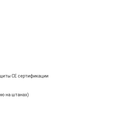
ащиты CE сертификации
ню на штанах)