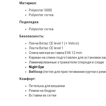
Материал:
Polyester 500D
Polyester сетка
Подкладка:
Polyester сетка
Безопасность:
Плечи Betac CE level 1 (+ Velcro)
Локти Betac CE level 1
Спина мягкая вставка EVA 12 mm
Карман на спине подготовлен для установки з
Ламинированные отражатели спереди и сзади
Night Eye
Beltloop
(петля для пристегивания куртки к рем
Комфорт:
Петелька для вешалки
Ремни на бедрах
Вставки из сетки