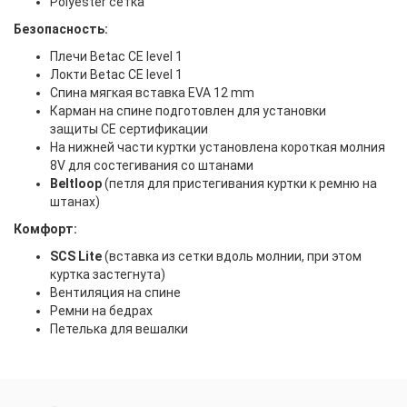
Polyester сетка
Безопасность:
Плечи Betac CE level 1
Локти Betac CE level 1
Спина мягкая вставка EVA 12 mm
Карман на спине подготовлен для установки
защиты CE сертификации
На нижней части куртки установлена короткая молния
8V для состегивания со штанами
Beltloop
(петля для пристегивания куртки к ремню на
штанах)
Комфорт:
SCS Lite
(вставка из сетки вдоль молнии, при этом
куртка застегнута)
Вентиляция на спине
Ремни на бедрах
Петелька для вешалки