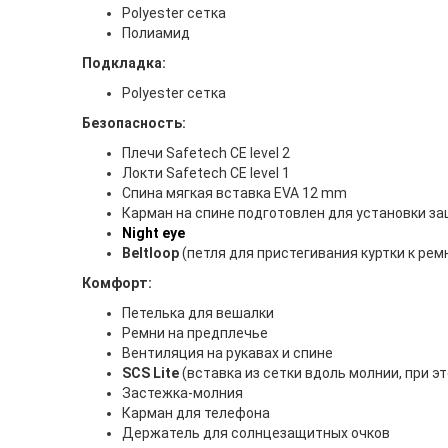
Polyester сетка
Полиамид
Подкладка:
Polyester сетка
Безопасность:
Плечи Safetech CE level 2
Локти Safetech CE level 1
Спина мягкая вставка EVA 12 mm
Карман на спине подготовлен для установки з
Night eye
Beltloop
(петля для пристегивания куртки к рем
Комфорт:
Петелька для вешалки
Ремни на предплечье
Вентиляция на рукавах и спине
SCS Lite
(вставка из сетки вдоль молнии, при эт
Застежка-молния
Карман для телефона
Держатель для солнцезащитных очков