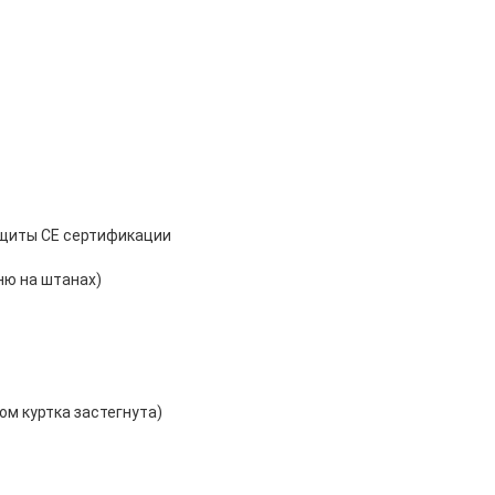
ащиты CE сертификации
ню на штанах)
ом куртка застегнута)