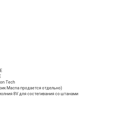
CE
E
on Tech
рик Macna продается отдельно)
молния 8V для состегивания со штанами