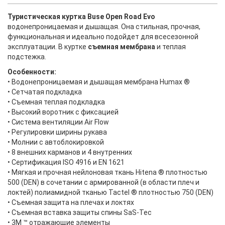
Туристическая куртка Buse Open Road Evo
водонепроницаемая и дышащая. Она стильная, прочная,
функциональная и идеально подойдет для всесезонной
эксплуатации. В куртке
съемная мембрана
и теплая
подстежка.
Особенности:
• Водонепроницаемая и дышащая мембрана Humax ®
• Сетчатая подкладка
• Съемная теплая подкладка
• Высокий воротник с фиксацией
• Система вентиляции Air Flow
• Регулировки ширины рукава
• Молнии с автоблокировкой
• 8 внешних карманов и 4 внутренних
• Сертификация ISO 4916 и EN 1621
• Мягкая и прочная нейлоновая ткань Hitena ® плотностью
500 (DEN) в сочетании с армированной (в области плеч и
локтей) полиамидной тканью Tactel ® плотностью 750 (DEN)
• Съемная защита на плечах и локтях
• Съемная вставка защиты спины SaS-Tec
• 3M ™ отражающие элементы