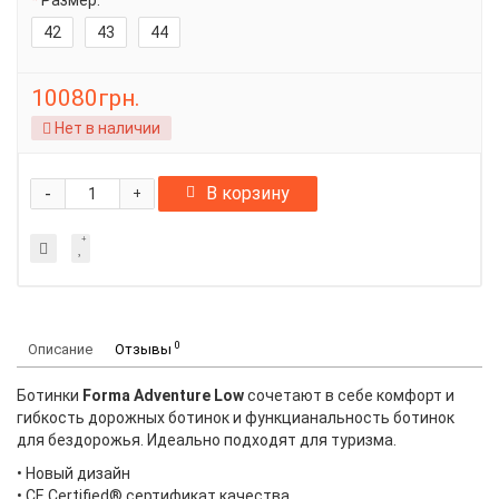
Размер:
42
43
44
10080грн.
Нет в наличии
-
В корзину
+
0
Описание
Отзывы
Ботинки
Forma Adventure Low
сочетают в себе комфорт и
гибкость дорожных ботинок и функцианальность ботинок
для бездорожья. Идеально подходят для туризма.
• Новый дизайн
• CE Certified® сертификат качества