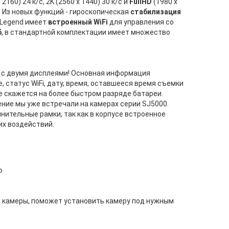
 2160) 24 к/с, 2K (2560 x 1440) 30 к/с и
FullHD
(1980 x
 Из новых функций - гироскопическая
стабилизация
6 Legend имеет
встроенный WiFi
для управления со
б
, в стандартной комплектации имеет множество
M с двумя дисплеями! Основная информация
статус WiFi, дату, время, оставшееся время съемки
е скажется на более быстром разряде батареи.
ение мы уже встречали на камерах серии SJ5000.
нительные рамки, так как в корпусе встроенное
их воздействий.
о
и камеры, поможет установить камеру под нужным