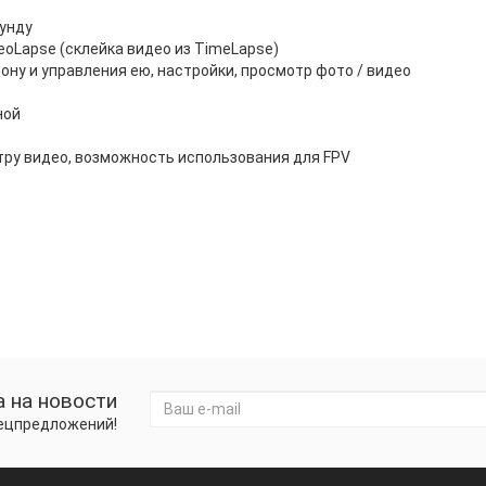
кунду
eoLapse (склейка видео из TimeLapse)
ону и управления ею, настройки, просмотр фото / видео
ной
отру видео, возможность использования для FPV
 на новости
пецпредложений!