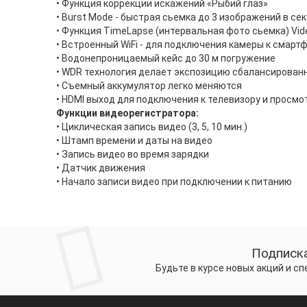
• Функция коррекции искажений «Рыбий глаз»
• Burst Mode - быстрая сьемка до 3 изображений в се
• Функция TimeLapse (интервальная фото сьемка) Vid
• Встроенный WiFi - для подключения камеры к смартф
• Водонепроницаемый кейс до 30 м погружение
• WDR технология делает экспозицию сбалансирован
• Съемный аккумулятор легко меняются
• HDMI выход для подключения к телевизору и просм
Функции видеорегистратора:
• Циклическая запись видео (3, 5, 10 мин.)
• Штамп времени и даты на видео
• Запись видео во время зарядки
• Датчик движения
• Начало записи видео при подключении к питанию
Подписка
Будьте в курсе новых акций и с