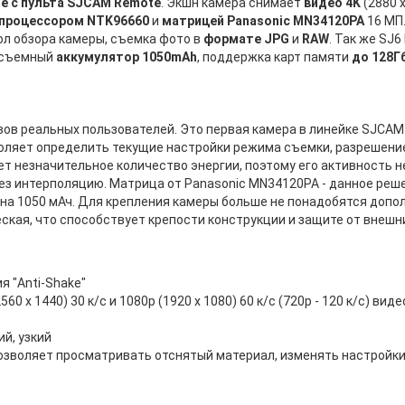
е с пульта SJCAM Remote
. Экшн камера снимает
видео 4K
(2880 х
процессором NTK96660
и
матрицей Panasonic MN34120PA
16 МП.
ол обзора камеры, съемка фото в
формате JPG
и
RAW
. Так же SJ
, съемный
аккумулятор 1050mAh
, поддержка карт памяти
до 128Г
вов реальных пользователей. Это первая камера в линейке SJCA
оляет определить текущие настройки режима съемки, разрешение, 
т незначительное количество энергии, поэтому его активность н
рез интерполяцию. Матрица от Panasonic MN34120PA - данное реш
 на 1050 мАч. Для крепления камеры больше не понадобятся допол
ская, что способствует крепости конструкции и защите от внешн
я "Anti-Shake"
560 x 1440) 30 к/с и 1080р (1920 x 1080) 60 к/с (720p - 120 к/с) виде
й, узкий
позволяет просматривать отснятый материал, изменять настройк