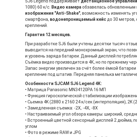
SJ6 Legend поддерживает
дистанционное управлени
1080) 60 к/с.
Видео камера
обзавелась обновленным
изображения "Anti-Shake"
, возможность изменять уг
смартфона,
водонепроницаемый кейс
до 30 метров
креплений.
Гарантия 12 месяцев.
При разработке SJ6 были учтены десятки тысяч отзы
выводится на передний монохромный экран, что позв
и уровень заряда батареи. Данный дисплей потребляе
Съёмка видео производится в 4К, но по прежнему че
Запас энергии увеличен за счёт более ёмкой батареи
крепление под штатив. Передняя панелька металличе
Особенности SJCAM SJ6 Legend 4K:
• Матрица Panasonic MN34120PA 16 МП
• Функция гироскопической стабилизации изображени
• Сьемка 4K (2880 х 2160 24 к/сек (интерполяция), 2K (2
• Замедленная съемка: -2X, -4X, -8X
• Настраиваемый угол обзора камеры: широкий, средни
• Встроенный цветной сенсорный дисплей 2 дюйма, 
углом
• Фото в режиме RAW и JPG