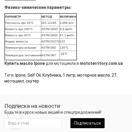
Физико-химические параметры:
ПАРАМЕТР
МЕТОД
ВЕЛИЧИНА
Плотность при 20°C
ISO 12185
0,866 кг/л
Вязкость при 100°C
ASTM D445
9,6 мм²/c
Вязкость при 40°C
ASTM D445
67,7 мм²/c
Индекс вязкости
ASTM D2270
122
Температура вспышки
ASTM D92
130°C
-18°C
Температура застывания
ASTM D97
Купить масло Ipone
для мотоцикла в
mototerritory.com.ua
Теги:
Ipone
,
Self Oil
,
Клубника
,
1 литр
,
моторное масло
,
2Т
,
мотоцикл
,
скутер
Подписка на новости
Будьте в курсе новых акций и спецпредложений!
Подписаться