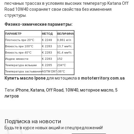
песчаных трассах в условиях высоких температур Katana Off
Road 10W40 сохраняет свои свойства без изменения
структуры.
Физико-химические параметры:
ПАРАМЕТР
МЕТОД
ВЕЛИЧИНА
Плотность при 20°C
K 2249
0,861 кг/л
Вязкость при 100°C
K 2283
13,7 мм²/c
Вязкость при 40°C
K 2283
91,4 мм²/c
Индекс вязкости
K 2283
152
Температура вспышки
K 2265
234°C
Температура застывания
ASTM D97
-36°C
Купить масло Ipone
для мотоцикла в
mototerritory.com.ua
Теги:
iPhone
,
Katana
,
Off Road
,
10W40
,
моторное масло
,
5
литров
Подписка на новости
Будьте в курсе новых акций и спецпредложений!