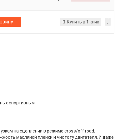
орзину
Купить в 1 клик
чных спортивным.
узкам на сцеплении в режиме cross/off road.
ность масляной пленки и чистоту двигателя. И даже