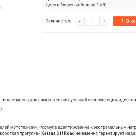
Цена в бонусных баллах:
1470
-
В к
Количество:
+
тивное масло для самых жестких условий эксплуатации, иденти
).
ателей мототехники. Формула адаптированна к экстремальным нагр
короткая прогулка -
Katana Off Road
неизменно гарантирует надеж