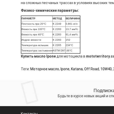
на сложных песчаных трассах в условиях высоких тем
Физико-химические параметры:
ПАРАМЕТР
МЕТОД
ВЕЛИЧИНА
Плотность при 20°C
K 2249
0,861 кг/л
Вязкость при 100°C
K 2283
13,7 мм²/c
Вязкость при 40°C
K 2283
91,4 мм²/c
Индекс вязкости
K 2283
152
Температура вспышки
K 2265
234°C
Температура застывания
ASTM D97
-36°C
Купить масло Ipone
для мотоцикла в
mototerritory.c
Теги:
Моторное масло
,
Ipone
,
Katana
,
Off Road
,
10W40
,
Подписка
Будьте в курсе новых акций и с
Контакты