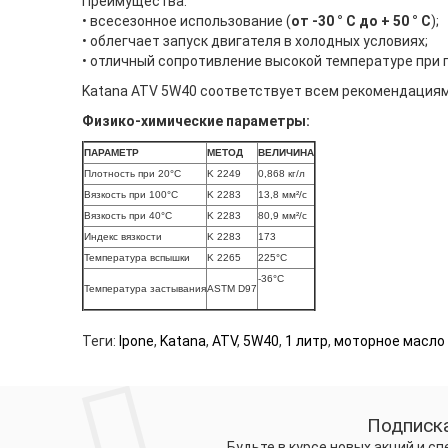
Преимущества:
• всесезонное использование (
от -30 ° C до + 50 ° C
);
• облегчает запуск двигателя в холодных условиях;
• отличный сопротивление высокой температуре при п
Katana ATV 5W40 соответствует всем рекомендациям
Физико-химические параметры:
ПАРАМЕТР
МЕТОД
ВЕЛИЧИНА
Плотность при 20°C
K 2249
0,868 кг/л
Вязкость при 100°C
K 2283
13,8 мм²/c
Вязкость при 40°C
K 2283
80,9 мм²/c
Индекс вязкости
K 2283
173
Температура вспышки
K 2265
225°C
-36°C
Температура застывания
ASTM D97
Теги:
Ipone
,
Katana
,
ATV
,
5W40
,
1 литр
,
моторное масло
Подписка
Будьте в курсе новых акций и с