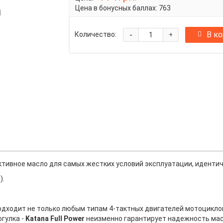
Цена в бонусных баллах:
763
-
В к
Количество:
+
тивное масло для самых жестких условий эксплуатации, иденти
).
н подходит не только любым типам 4-тактных двигателей мотоцикл
гулка -
Katana Full Power
неизменно гарантирует надежность масл