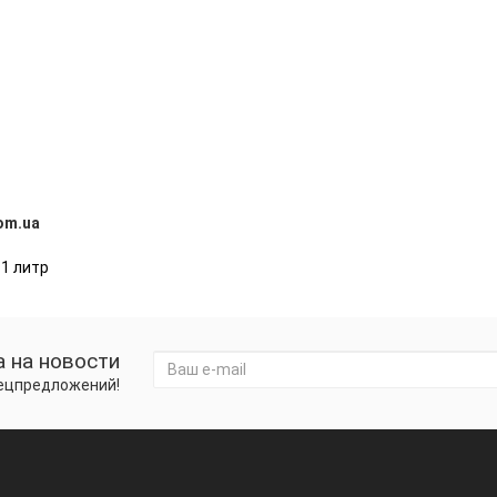
om.ua
,
1 литр
 на новости
пецпредложений!