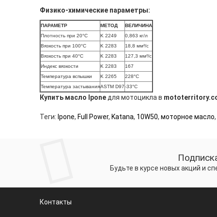
Физико-химические параметры:
ПАРАМЕТР
МЕТОД
ВЕЛИЧИНА
Плотность при 20°C
K 2249
0,863 кг/л
Вязкость при 100°C
K 2283
18,8 мм²/c
Вязкость при 40°C
K 2283
127,3 мм²/c
Индекс вязкости
K 2283
167
Температура вспышки
K 2265
228°C
Температура застывания
ASTM D97
-33°C
Купить масло Ipone
для мотоцикла в
mototerritory.c
Теги:
Ipone
,
Full Power
,
Katana
,
10W50
,
моторное масло
Подписка
Будьте в курсе новых акций и с
Контакты