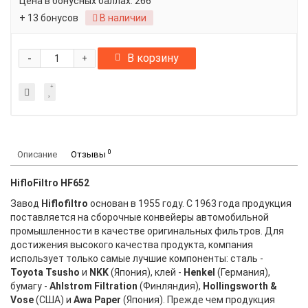
Цена в бонусных баллах:
266
+ 13 бонусов
В наличии
-
В корзину
+
0
Описание
Отзывы
HifloFiltro HF652
Завод
Hiflofiltro
основан в 1955 году. С 1963 года продукция
поставляется на сборочные конвейеры автомобильной
промышленности в качестве оригинальных фильтров. Для
достижения высокого качества продукта, компания
использует только самые лучшие компоненты: сталь -
Toyota Tsusho
и
NKK
(Япония), клей -
Henkel
(Германия),
бумагу -
Ahlstrom Filtration
(Финляндия),
Hollingsworth &
Vose
(США) и
Awa Paper
(Япония). Прежде чем продукция