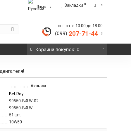
0
Закладки
Язык
пн - пт: с 10:00 до 18:00
207-71-44
(099)
Корзина
покупок
: 0
двигателя!
0 отзывов
Bel-Ray
99550-B4LW-02
99550-B4LW
51
шт.
10W50