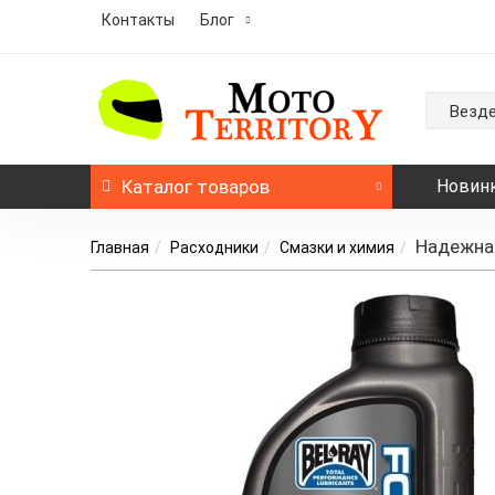
Контакты
Блог
Везд
Каталог
товаров
Новин
Надежная
Главная
Расходники
Смазки и химия