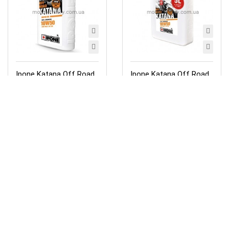
Ipone Katana Off Road
Ipone Katana Off Road
10W50 (2 литра)
10W50 (5 литров)
моторное масло
моторное масло
1 395грн.
3 168грн.
-
-
+
+
Нет в наличии
Нет в наличии